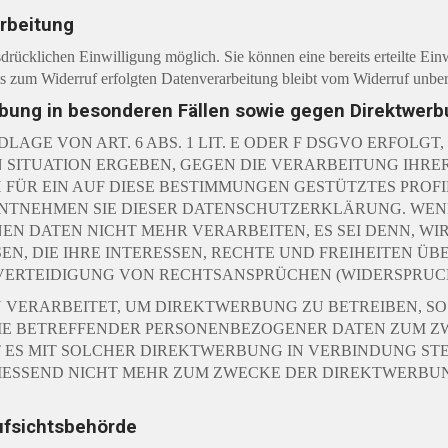
arbeitung
drücklichen Einwilligung möglich. Sie können eine bereits erteilte Einw
is zum Widerruf erfolgten Datenverarbeitung bleibt vom Widerruf unber
bung in besonderen Fällen sowie gegen Direktwerb
E VON ART. 6 ABS. 1 LIT. E ODER F DSGVO ERFOLGT, 
N SITUATION ERGEBEN, GEGEN DIE VERARBEITUNG IH
 FÜR EIN AUF DIESE BESTIMMUNGEN GESTÜTZTES PROFI
ENTNEHMEN SIE DIESER DATENSCHUTZERKLÄRUNG. WEN
EN DATEN NICHT MEHR VERARBEITEN, ES SEI DENN, 
N, DIE IHRE INTERESSEN, RECHTE UND FREIHEITEN Ü
RTEIDIGUNG VON RECHTSANSPRÜCHEN (WIDERSPRUCH NA
ERARBEITET, UM DIREKTWERBUNG ZU BETREIBEN, SO H
SIE BETREFFENDER PERSONENBEZOGENER DATEN ZUM Z
IT ES MIT SOLCHER DIREKTWERBUNG IN VERBINDUNG ST
IESSEND NICHT MEHR ZUM ZWECKE DER DIREKTWERBUN
ufsichtsbehörde