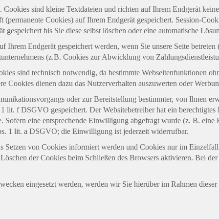
. Cookies sind kleine Textdateien und richten auf Ihrem Endgerät kei
aft (permanente Cookies) auf Ihrem Endgerät gespeichert. Session-Coo
t gespeichert bis Sie diese selbst löschen oder eine automatische Lösu
f Ihrem Endgerät gespeichert werden, wenn Sie unsere Seite betreten 
ttunternehmens (z.B. Cookies zur Abwicklung von Zahlungsdienstleist
kies sind technisch notwendig, da bestimmte Webseitenfunktionen ohne
re Cookies dienen dazu das Nutzerverhalten auszuwerten oder Werbun
unikationsvorgangs oder zur Bereitstellung bestimmter, von Ihnen er
 1 lit. f DSGVO gespeichert. Der Websitebetreiber hat ein berechtigtes
te. Sofern eine entsprechende Einwilligung abgefragt wurde (z. B. eine
. 1 lit. a DSGVO; die Einwilligung ist jederzeit widerrufbar.
das Setzen von Cookies informiert werden und Cookies nur im Einzelfa
e Löschen der Cookies beim Schließen des Browsers aktivieren. Bei der
ecken eingesetzt werden, werden wir Sie hierüber im Rahmen dieser 